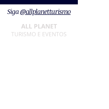
Siga
@allplanetturismo
ALL PLANET
TURISMO E EVENTOS
© 2016 All Planet Turismo e Eventos
Todos os direitos reservados
EMPRESA
Home
Sobre
Serviços
Sua Viagem
Imprensa